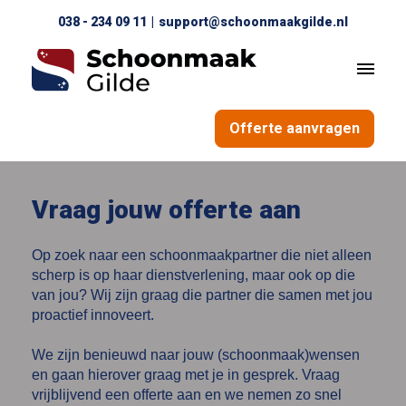
038 - 234 09 11
|
support@schoonmaakgilde.nl
Offerte aanvragen
Vraag jouw offerte aan
Op zoek naar een schoonmaakpartner die niet alleen
scherp is op haar dienstverlening, maar ook op die
van jou? Wij zijn graag die partner die samen met jou
proactief innoveert.
We zijn benieuwd naar jouw (schoonmaak)wensen
en gaan hierover graag met je in gesprek. Vraag
vrijblijvend een offerte aan en we nemen zo snel