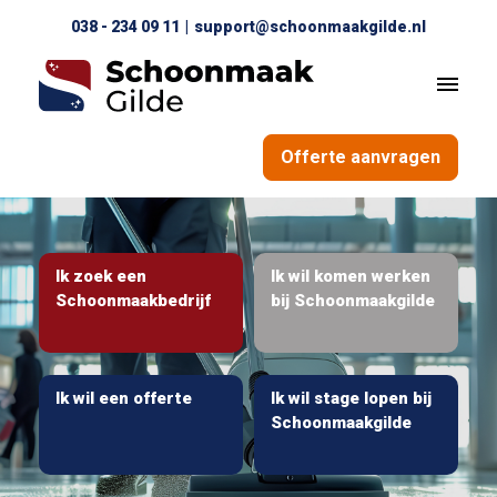
038 - 234 09 11
|
support@schoonmaakgilde.nl
Offerte aanvragen
Ik zoek een
Ik wil komen werken
Schoonmaakbedrijf
bij Schoonmaakgilde
Ik wil een offerte
Ik wil stage lopen bij
Schoonmaakgilde