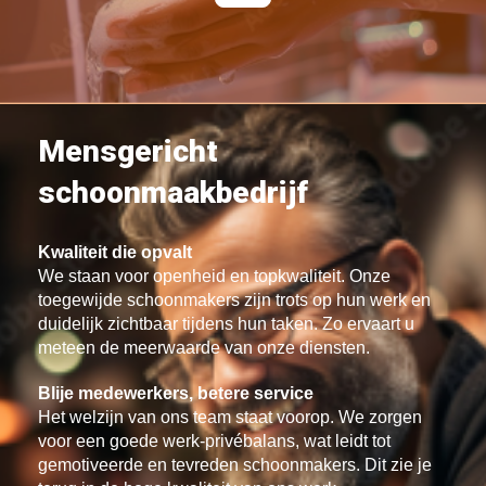
Mensgericht
schoonmaakbedrijf
Kwaliteit die opvalt
We staan voor openheid en topkwaliteit. Onze
toegewijde schoonmakers zijn trots op hun werk en
duidelijk zichtbaar tijdens hun taken. Zo ervaart u
meteen de meerwaarde van onze diensten.
Blije medewerkers, betere service
Het welzijn van ons team staat voorop. We zorgen
voor een goede werk-privébalans, wat leidt tot
gemotiveerde en tevreden schoonmakers. Dit zie je